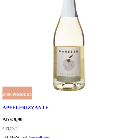
ZUM PRODUKT
APFELFRIZZANTE
Ab
€
9,90
€
13,20
/
l
inkl. MwSt.
zzgl.
Versandkosten