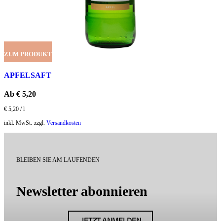
ZUM PRODUKT
APFELSAFT
Ab
€
5,20
€
5,20
/
l
inkl. MwSt.
zzgl.
Versandkosten
BLEIBEN SIE AM LAUFENDEN
Newsletter abonnieren
JETZT ANMELDEN