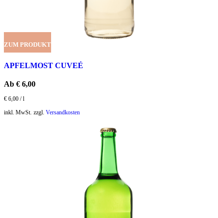
ZUM PRODUKT
APFELMOST CUVEÉ
Ab
€
6,00
€
6,00
/
l
inkl. MwSt.
zzgl.
Versandkosten