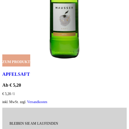
ZUM PRODUKT
APFELSAFT
Ab
€
5,20
€
5,20
/
l
inkl. MwSt.
zzgl.
Versandkosten
BLEIBEN SIE AM LAUFENDEN