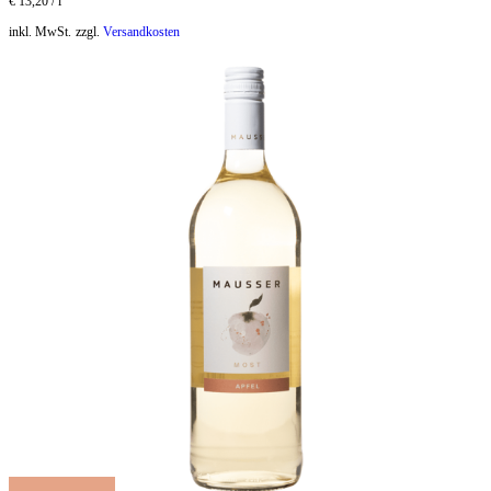
€
13,20
/
l
inkl. MwSt.
zzgl.
Versandkosten